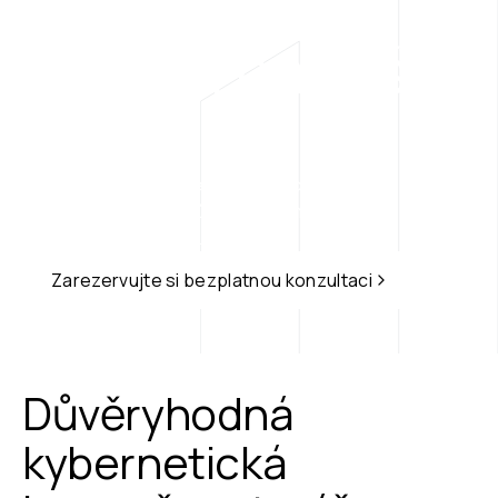
Hackeři na vaší 
CS
straně
Profesionální služby etického hackingu - 
od penetračních testů a red teamingu až 
po bezpečnost AI a LLM systémů.
Zarezervujte si bezplatnou konzultaci
Důvěryhodná 
kybernetická 