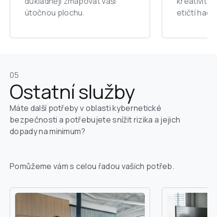
důkladněji zmapovat vaši 
kreativita, 
útočnou plochu.
etičtí hacke
05
Ostatní služby
Máte další potřeby v oblasti kybernetické 
bezpečnosti a potřebujete snížit rizika a jejich 
dopady na minimum?

Pomůžeme vám s celou řadou vašich potřeb.