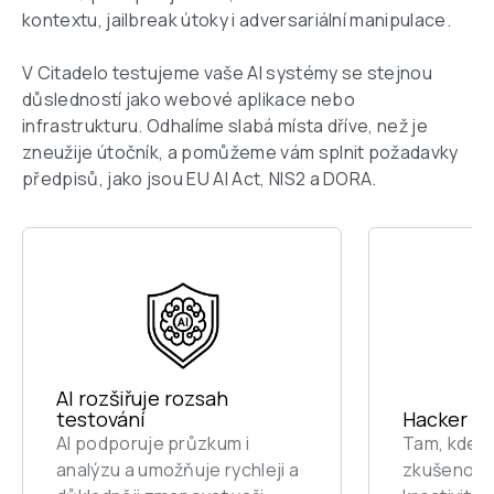
kontextu, jailbreak útoky i adversariální manipulace.

V Citadelo testujeme vaše AI systémy se stejnou 
důsledností jako webové aplikace nebo 
infrastrukturu. Odhalíme slabá místa dříve, než je 
zneužije útočník, a pomůžeme vám splnit požadavky 
předpisů, jako jsou EU AI Act, NIS2 a DORA.
AI rozšiřuje rozsah 
testování
Hacker út
AI podporuje průzkum i 
Tam, kde j
analýzu a umožňuje rychleji a 
zkušenosti