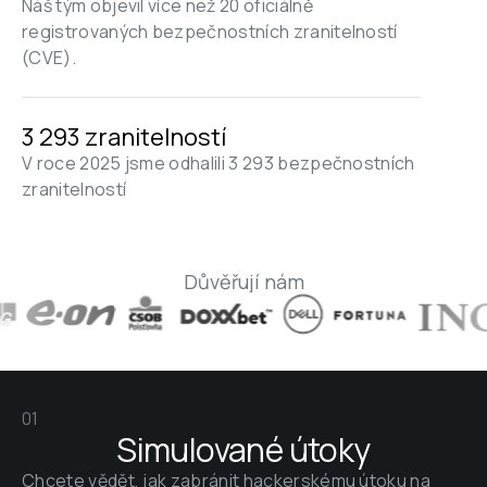
Náš tým objevil více než 20 oficiálně 
registrovaných bezpečnostních zranitelností 
(CVE).
3 293 zranitelností
V roce 2025 jsme odhalili 3 293 bezpečnostních 
zranitelností
Důvěřují nám
01
Simulované útoky
Chcete vědět, jak zabránit hackerskému útoku na 