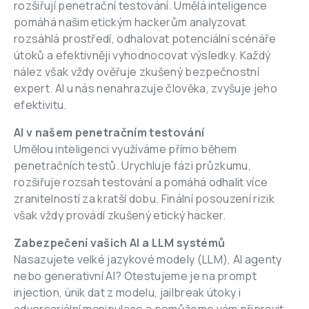
rozšiřují penetrační testování. Umělá inteligence 
pomáhá našim etickým hackerům analyzovat 
rozsáhlá prostředí, odhalovat potenciální scénáře 
útoků a efektivněji vyhodnocovat výsledky. Každý 
nález však vždy ověřuje zkušený bezpečnostní 
expert. AI u nás nenahrazuje člověka, zvyšuje jeho 
efektivitu.
AI v našem penetračním testování
Umělou inteligenci využíváme přímo během 
penetračních testů. Urychluje fázi průzkumu, 
rozšiřuje rozsah testování a pomáhá odhalit více 
zranitelností za kratší dobu. Finální posouzení rizik 
však vždy provádí zkušený etický hacker.
Zabezpečení vašich AI a LLM systémů
Nasazujete velké jazykové modely (LLM), AI agenty 
nebo generativní AI? Otestujeme je na prompt 
injection, únik dat z modelu, jailbreak útoky i 