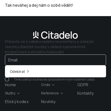
Tak neváhej a dej nám o sobě vědět!
Přihlaste se k odběru našeho newsletteru a získejte 
všechny důležité novinky v oblasti kybernetické 
bezpečnosti a etického hackování.
Odebírat
Tímto uděluji souhlas se zpracováním mých osobních údajů
Home
GDPR
O nás
Kontakty
Služby
Reference
Etický kodex
Novinky