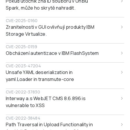
Pokud útočník zná ID souboru v Unblu 
Spark, může ho skrytě nahradit.
CVE-2025-0160
Zranitelnosti v GUI ovlivňují produkty IBM 
Storage Virtualize.
CVE-2025-0159
Obcházení autentizace v IBM FlashSystem
CVE-2023-47204
Unsafe YAML deserialization in 
yaml.Loader in transmute-core
CVE-2022-37830
Interway a.s WebJET CMS 8.6.896 is 
vulnerable to XSS
CVE-2022-38484
Path Traversal in Upload Functionality in 