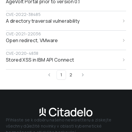
AgeVolt Portal prior to version 0.1
CVE-2022-38485
A directory traversal vulnerability
CVE-2021-22036
Open redirect, VMware
CVE-2020-4838
Stored XSS in IBM API Connect
1
2
Přihlaste se k odběru našeho newsletteru a získejte 
všechny důležité novinky v oblasti kybernetické 