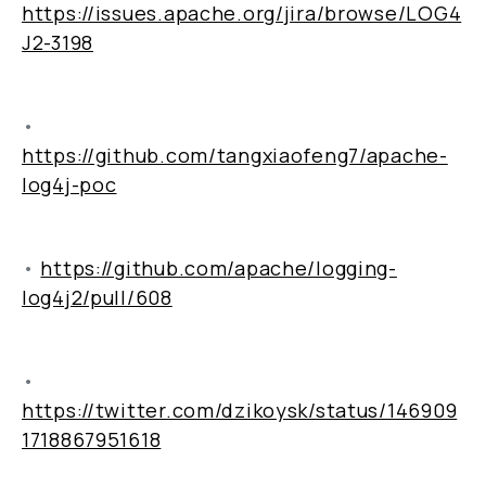
https://issues.apache.org/jira/browse/LOG4
J2-3198
•
https://github.com/tangxiaofeng7/apache-
log4j-poc
•
https://github.com/apache/logging-
log4j2/pull/608
•
https://twitter.com/dzikoysk/status/146909
1718867951618