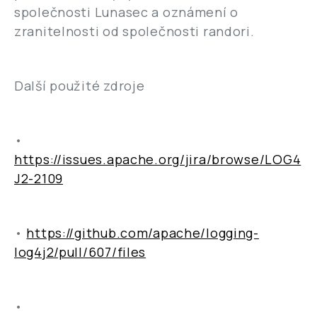
společnosti Lunasec a oznámení o
zranitelnosti od společnosti randori.
Další použité zdroje
•
https://issues.apache.org/jira/browse/LOG4
J2-2109
•
https://github.com/apache/logging-
log4j2/pull/607/files
•