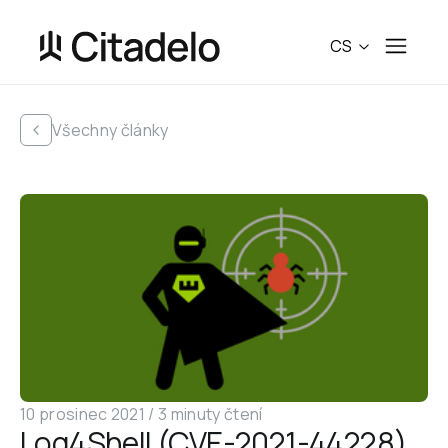
CS
Všechny články
10 prosinec 2021
 /
3 minuty čtení
Log4Shell (CVE-2021-44228) 