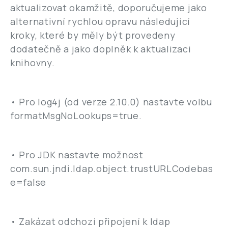
aktualizovat okamžitě, doporučujeme jako
alternativní rychlou opravu následující
kroky, které by měly být provedeny
dodatečně a jako doplněk k aktualizaci
knihovny.
• Pro log4j (od verze 2.10.0) nastavte volbu
formatMsgNoLookups=true.
• Pro JDK nastavte možnost
com.sun.jndi.ldap.object.trustURLCodebas
e=false
• Zakázat odchozí připojení k ldap