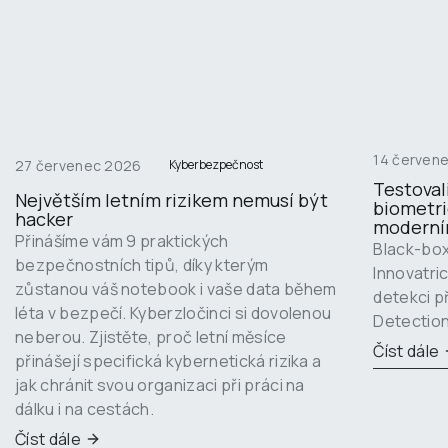
14 červen
27 červenec 2026
Kyberbezpečnost
Testoval
Největším letním rizikem nemusí být 
biometri
hacker
moderní
Přinášíme vám 9 praktických 
Black-box
bezpečnostních tipů, díky kterým 
Innovatri
zůstanou váš notebook i vaše data během 
detekci p
léta v bezpečí. Kyberzločinci si dovolenou 
Detection
neberou. Zjistěte, proč letní měsíce 
Číst dále
přinášejí specifická kybernetická rizika a 
jak chránit svou organizaci při práci na 
dálku i na cestách.
Číst dále