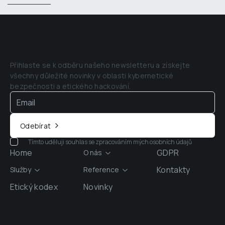
Přihlaste se k odběru našeho newsletteru a získejte 
všechny důležité novinky v oblasti kybernetické 
bezpečnosti a etického hackování.
Odebírat
Tímto uděluji souhlas se zpracováním mých osobních údajů
Home
GDPR
O nás
Kontakty
Služby
Reference
Etický kodex
Novinky