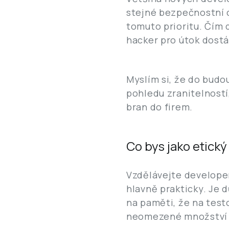
stejné bezpečnostní ch
tomuto prioritu. Čím 
hacker pro útok dostá
Myslím si, že do budo
pohledu zranitelností
bran do firem.
Co bys jako etick
Vzdělávejte develope
hlavně prakticky. Je d
na paměti, že na test
neomezené množství č