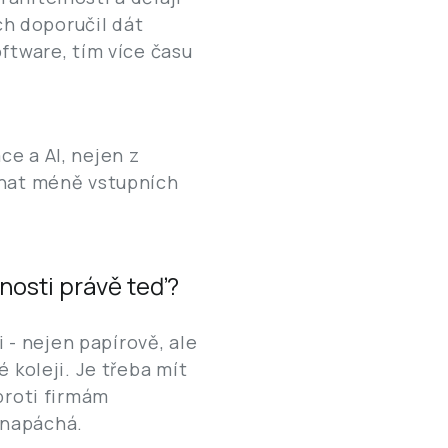
ch doporučil dát
ftware, tím více času
e a AI, nejen z
enat méně vstupních
nosti právě teď?
- nejen papírově, ale
 koleji. Je třeba mít
proti firmám
 napáchá.