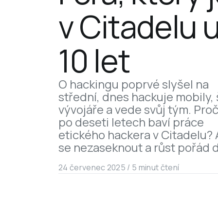
v Citadelu u
10 let
O hackingu poprvé slyšel na 
střední, dnes hackuje mobily, š
vývojáře a vede svůj tým. Proč 
po deseti letech baví práce 
etického hackera v Citadelu? A
se nezaseknout a růst pořád 
24 červenec 2025
 /
5 minut čtení