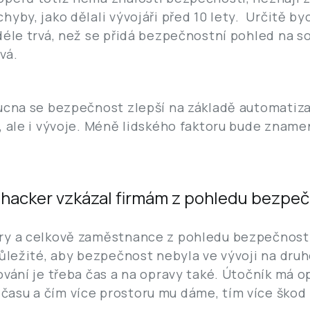
yby, jako dělali vývojáři před 10 lety. Určitě by
déle trvá, než se přidá bezpečnostní pohled na so
vá.
ucna se bezpečnost zlepší na základě automatizac
, ale i vývoje. Méně lidského faktoru bude znam
ý hacker vzkázal firmám z pohledu bezpeč
ry a celkově zaměstnance z pohledu bezpečnosti 
ůležité, aby bezpečnost nebyla ve vývoji na druhé
ování je třeba čas a na opravy také. Útočník má o
asu a čím více prostoru mu dáme, tím více škod