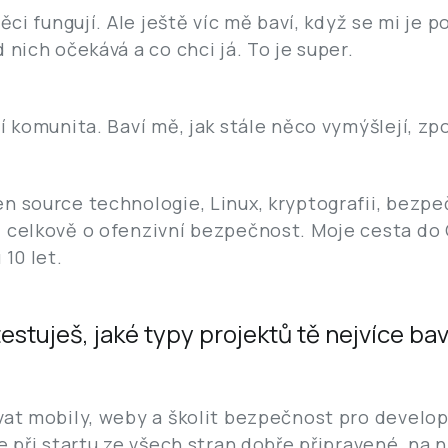
ěci fungují. Ale ještě víc mě baví, když se mi je p
 nich očekává a co chci já. To je super.
í komunita. Baví mě, jak stále něco vymýšlejí, zp
n source technologie, Linux, kryptografii, bezp
 celkově o ofenzivní bezpečnost. Moje cesta do 
 10 let.
estuješ, jaké typy projektů tě nejvíce bav
at mobily, weby a školit bezpečnost pro develop
e při startu ze všech stran dobře připravené, na n