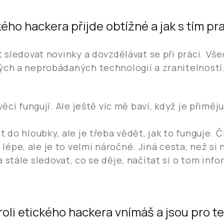
ckého hackera přijde obtížné a jak s tím pr
at sledovat novinky a dovzdělávat se při práci. V
vých a neprobádaných technologií a zranitelnost
věci fungují. Ale ještě víc mě baví, když je přiměj
t do hloubky, ale je třeba vědět, jak to funguje. 
pe, ale je to velmi náročné. Jiná cesta, než si n
 stále sledovat, co se děje, načítat si o tom info
roli etického hackera vnímáš a jsou pro t