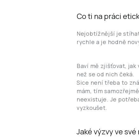
Co ti na práci eti
Nejobtížnější je stíh
rychle a je hodně no
Baví mě zjišťovat, jak 
než se od nich čeká.
Sice není třeba to zná
mám, tím samozřejmě lé
neexistuje. Je potřeba
vyzkoušet.
Jaké výzvy ve své 