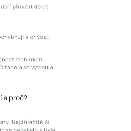
odaří přinutit dělat
ochybňují a ohýbají.
ečnost mobilních
Citadela se vyvinula
í a proč?
ery. Nejdůležitější
ic se nečekalo a byla