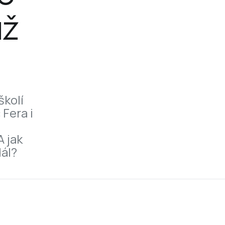
ž 
kolí 
Fera i 
 jak 
dál?