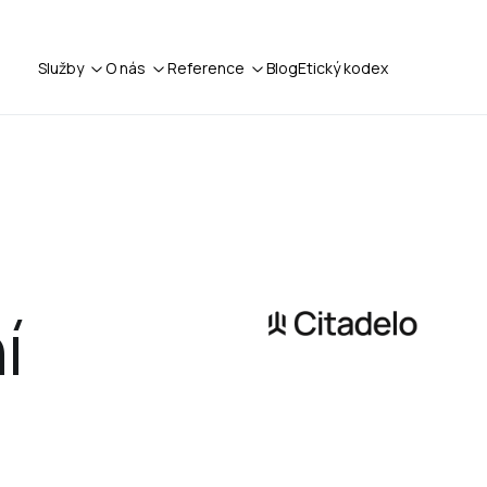
Služby
O nás
Reference
Blog
Etický kodex
í 