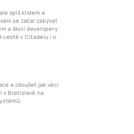
ale spíš klidem a
ování se začal zabývat
tým a školí developery
 cestě v Citadelu i o
ace a zkoušet jak věci
m v Bratislavě na
 systémů.