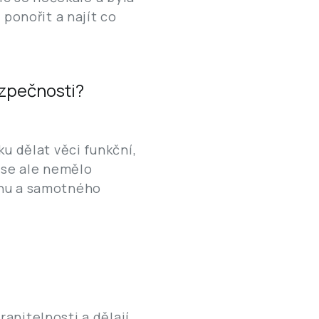
 ponořit a najít co
ezpečnosti?
u dělat věci funkční,
 se ale nemělo
rhu a samotného
anitelnosti a dělají