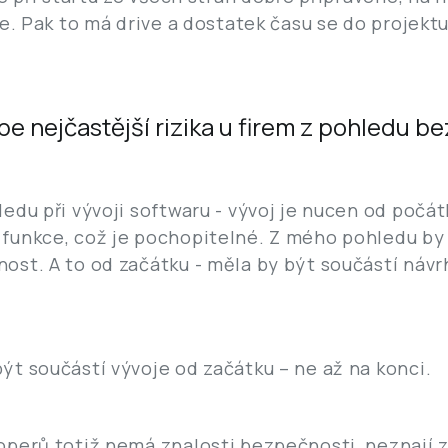
e. Pak to má drive a dostatek času se do projektu
be nejčastější rizika u firem z pohledu b
du při vývoji softwaru - vývoj je nucen od počátk
funkce, což je pochopitelné. Z mého pohledu by
ost. A to od začátku - měla by být součástí náv
t součástí vývoje od začátku – ne až na konci.
perů totiž nemá znalosti bezpečnosti, neznají zr