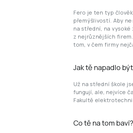
Fero je ten typ člověk
přemýšlivostí. Aby ne:
na střední, na vysoké
z nejrůznějších firem
tom, v čem firmy nejč
Jak tě napadlo bý
Už na střední škole j
fungují, ale, nejvíce 
Fakultě elektrotechn
Co tě na tom baví