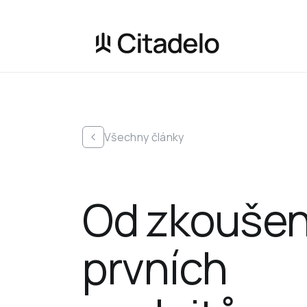
Všechny články
Od zkoušen
prvních 