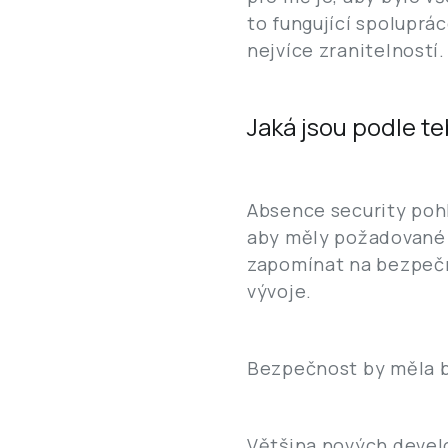
to fungující spoluprác
nejvíce zranitelností.
Jaká jsou podle te
Absence security pohle
aby měly požadované 
zapomínat na bezpečn
vývoje.
Bezpečnost by měla bý
Většina nových develo