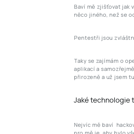
Baví mě zjišťovat jak v
něco jiného, než se od
Pentestři jsou zvláštn
Taky se zajímám o ope
aplikací a samozřejmě
přirozeně a už jsem tu
Jaké technologie t
Nejvíc mě baví hackov
pro mě je, aby bylo vš