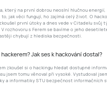
a, který na první dobrou neoslní hlučnou energií, 
 to, jak věci fungují, ho zajímá celý život. O hack
 zkoušel první útoky a dnes vede v Citadelu svůj 
. V rozhovoru s Ferem se bavíme o jeho desetileté
astěji chybují z hlediska bezpečnosti.
t hackerem? Jak ses k hackování dostal?
sem zkoušel si o hackingu hledat dostupné inform
času jsem tomu věnoval při vysoké. Vystudoval jse
iky a informatiky STU bezpečnost informačních
?