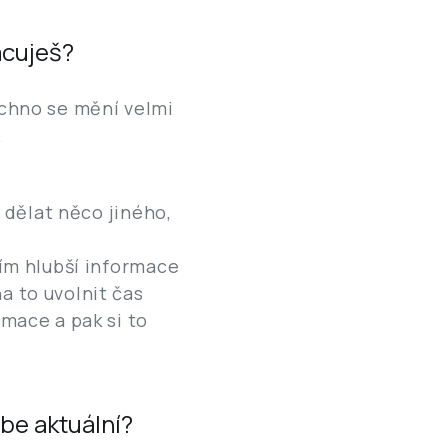
acuješ?
šechno se mění velmi
í.
u dělat něco jiného,
Čím hlubší informace
a to uvolnit čas
rmace a pak si to
ebe aktuální?