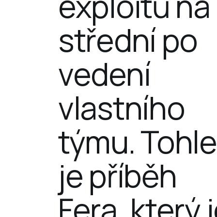
exploitů na 
střední po 
vedení 
vlastního 
týmu. Tohle
je příběh 
Fera, který j