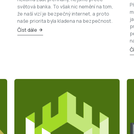
P
světová banka. To však nic nemění na tom, 
m
že naší vizí je bezpečný internet, a proto 
j
naše priorita byla kladena na bezpečnost.
p
Číst dále
p
n
Č