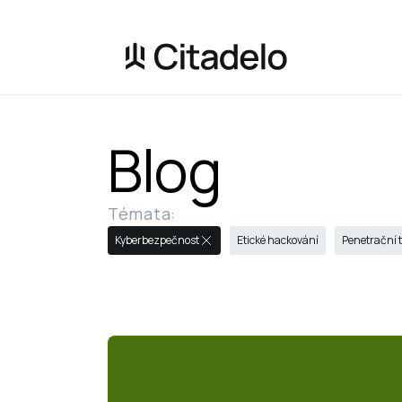
Blog
Témata:
Kyberbezpečnost
Etické hackování
Penetrační 