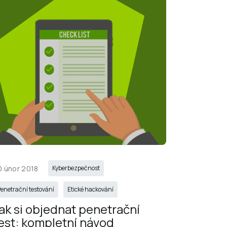
0 únor 2018
Kyberbezpečnost
enetrační testování
Etické hackování
ak si objednat penetrační 
est: kompletní návod