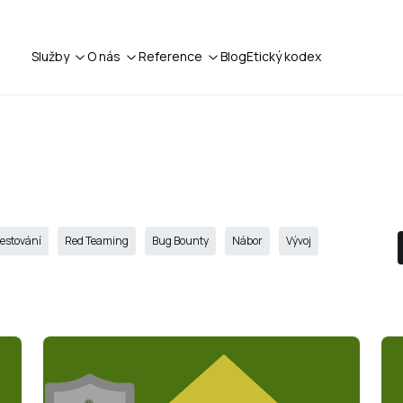
Služby
O nás
Reference
Blog
Etický kodex
testování
Red Teaming
Bug Bounty
Nábor
Vývoj