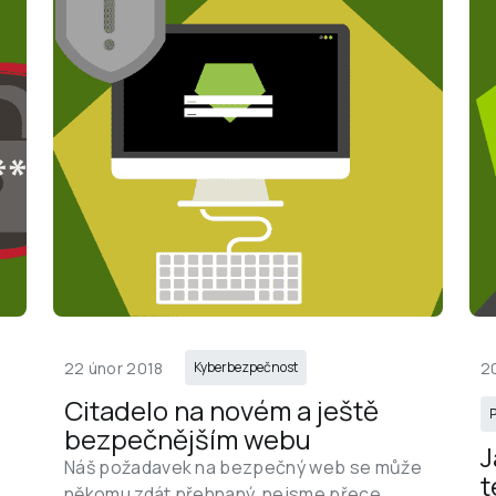
22 únor 2018
2
Kyberbezpečnost
Citadelo na novém a ještě 
P
bezpečnějším webu
J
Náš požadavek na bezpečný web se může 
t
někomu zdát přehnaný, nejsme přece 