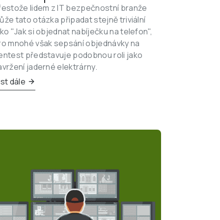
řestože lidem z IT bezpečnostní branže 
ůže tato otázka připadat stejně triviální 
ako "Jak si objednat nabíječku na telefon", 
ro mnohé však sepsání objednávky na 
entest představuje podobnou roli jako 
avržení jaderné elektrárny.
íst dále