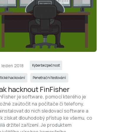
6 leden 2018
Kyberbezpečnost
tické hackování
Penetrační testování
ak hacknout FinFisher
inFisher je software, pomocí kterého je 
ožné zaútočit na počítače či telefony, 
ainstalovat do nich sledovací software a 
ak získat dlouhodobý přístup ke všemu, co 
ělá držitel zařízení. Je produktem 