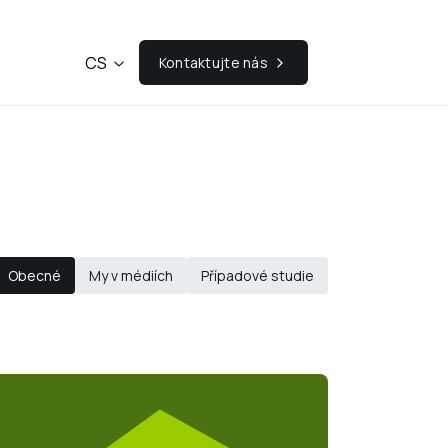
CS
Kontaktujte nás
Obecné
My v médiích
Případové studie