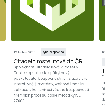
16 leden 2018
1
Kyberbezpečnost
Citadelo roste, nově do ČR
E
Společnost Citadelo nově v Praze! V 
J
České republice tak přibyl nový 
F
poskytovatel bezpečnostních služeb pro 
m
interní i vnější systémy, webové i mobilní 
n
aplikace a komunikaci včetně bezpečnosti 
t
firemních procesů podle metodiky ISO 
d
27002.