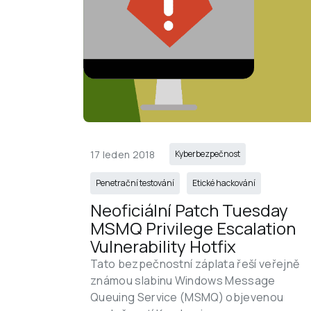
17 leden 2018
Kyberbezpečnost
Penetrační testování
Etické hackování
Neoficiální Patch Tuesday 
MSMQ Privilege Escalation 
Vulnerability Hotfix
Tato bezpečnostní záplata řeší veřejně 
známou slabinu Windows Message 
Queuing Service (MSMQ) objevenou 