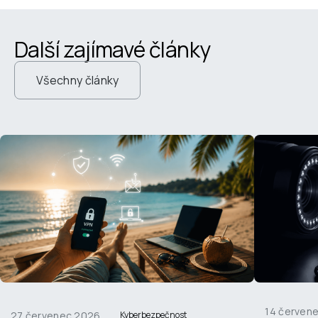
Další zajímavé články
Všechny články
14 červen
27 červenec 2026
Kyberbezpečnost