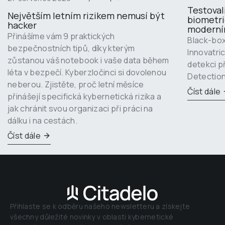
Testoval
Největším letním rizikem nemusí být 
biometri
hacker
moderní
Přinášíme vám 9 praktických 
Black-box
bezpečnostních tipů, díky kterým 
Innovatri
zůstanou váš notebook i vaše data během 
detekci p
léta v bezpečí. Kyberzločinci si dovolenou 
Detection
neberou. Zjistěte, proč letní měsíce 
Číst dále
přinášejí specifická kybernetická rizika a 
jak chránit svou organizaci při práci na 
dálku i na cestách.
Číst dále
Přihlaste se k odběru našeho newsletteru a získejte 
všechny důležité novinky v oblasti kybernetické 