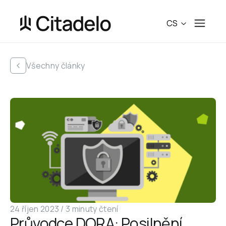
CS
Všechny články
24 říjen 2023
 /
3 minuty čtení
Průvodce DORA: Posilnění 