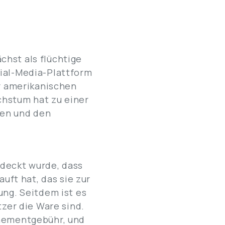
chst als flüchtige
cial-Media-Plattform
er amerikanischen
chstum hat zu einer
en und den
gedeckt wurde, dass
ft hat, das sie zur
ung. Seitdem ist es
tzer die Ware sind.
nnementgebühr, und