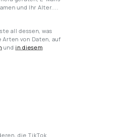
men und Ihr Alter....
ste all dessen, was
e Arten von Daten, auf
h
und
in diesem
eren, die TikTok