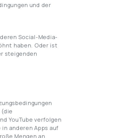
dingungen und der
anderen Social-Media-
öhnt haben. Oder ist
er steigenden
tzungsbedingungen
 (die
und YouTube verfolgen
e in anderen Apps auf
 große Mengen an