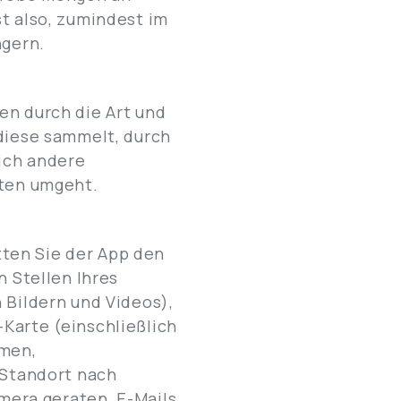
t also, zumindest im
ngern.
en durch die Art und
 diese sammelt, durch
sich andere
aten umgeht.
ten Sie der App den
n Stellen Ihres
 Bildern und Videos),
Karte (einschließlich
hmen,
 Standort nach
amera geraten, E-Mails