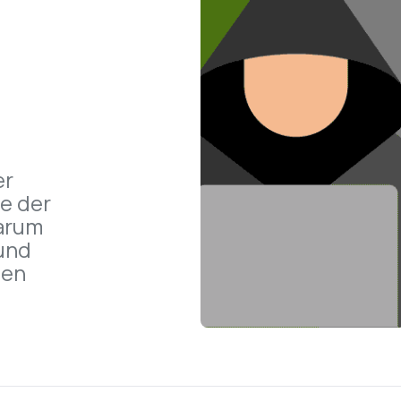
r 
e der 
arum 
und 
en 