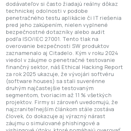
dodávateľov si často žiadajú reálny dôkaz
technickej odolnosti v podobe
penetračného testu aplikácie či IT riešenia
pred jeho zakúpením, nielen vyplnené
bezpečnostné dotazníky alebo audit
podľa ISO/IEC 27001. Tento tlak na
overovanie bezpečnosti SW produktov
zaznamenalo aj Citadelo. Kým v roku 2024
viedol v záujme o penetračné testovanie
finančný sektor, náš Ethical Hacking Report
za rok 2025 ukazuje, že vývojári softvéru
(software houses) sa stali suverénne
druhým najčastejšie testovaným
segmentom, tvoriacim až 11 % všetkých
projektov. Firmy si zároveň uvedomujú, že
najzraniteľnejším článkom stále zostáva
človek, čo dokazuje aj výrazný nárast
záujmu o simulované phishingové a
vishingové útoky, ktoré pomáhajú overovať