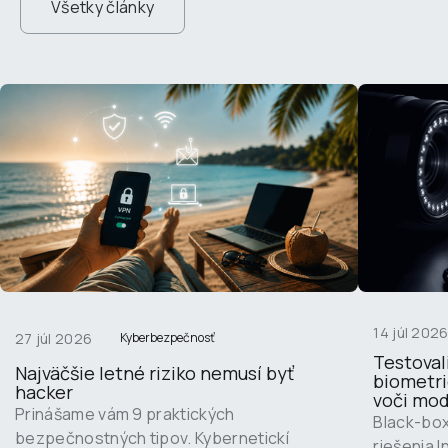
Všetky články
14 júl 202
27 júl 2026
Kyberbezpečnosť
Testoval
Najväčšie letné riziko nemusí byť 
biometri
hacker
voči mo
Prinášame vám 9 praktických 
Black-bo
bezpečnostných tipov. Kybernetickí 
riešenia 