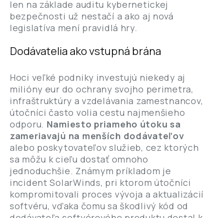
len na základe auditu kybernetickej
bezpečnosti už nestačí a ako aj nová
legislatíva mení pravidlá hry.
Dodávatelia ako vstupná brána
Hoci veľké podniky investujú niekedy aj
milióny eur do ochrany svojho perimetra,
infraštruktúry a vzdelávania zamestnancov,
útočníci často volia cestu najmenšieho
odporu.
Namiesto priameho útoku sa
zameriavajú na menších dodávateľov
alebo poskytovateľov služieb, cez ktorých
sa môžu k cieľu dostať omnoho
jednoduchšie. Známym príkladom je
incident SolarWinds, pri ktorom útočníci
kompromitovali proces vývoja a aktualizácií
softvéru, vďaka čomu sa škodlivý kód od
dodávateľa softvérového produktu dostal k