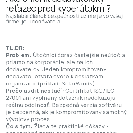
reťazec pred kyberútokmi?
Najslabší článok bezpečnosti už nie je vo vašej 
firme, je u dodávateľa.
TL;DR:
Problém:
Útočníci čoraz častejšie neútočia
priamo na korporácie, ale na ich
dodávateľov. Jeden kompromitovaný
dodávateľ otvára dvere k desiatkam
organizácií (príklad: SolarWinds).
Prečo audit nestačí:
Certifikát ISO/IEC
27001 ani vyplnený dotazník nedokazujú
reálnu odolnosť. Bezpečná verzia softvéru
je bezcenná, ak je kompromitovaný samotný
vývojový proces.
Čo s tým:
Žiadajte praktické dôkazy -