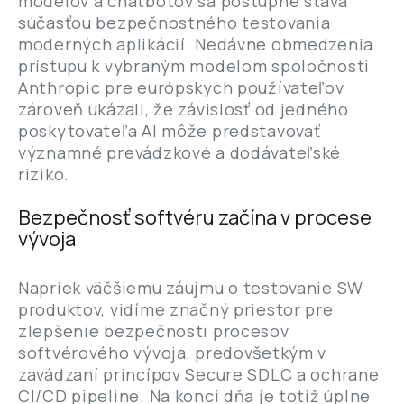
modelov a chatbotov sa postupne stáva
súčasťou bezpečnostného testovania
moderných aplikácií. Nedávne obmedzenia
prístupu k vybraným modelom spoločnosti
Anthropic pre európskych používateľov
zároveň ukázali, že závislosť od jedného
poskytovateľa AI môže predstavovať
významné prevádzkové a dodávateľské
riziko.
Bezpečnosť softvéru začína v procese
vývoja
Napriek väčšiemu záujmu o testovanie SW
produktov, vidíme značný priestor pre
zlepšenie bezpečnosti procesov
softvérového vývoja, predovšetkým v
zavádzaní princípov Secure SDLC a ochrane
CI/CD pipeline. Na konci dňa je totiž úplne