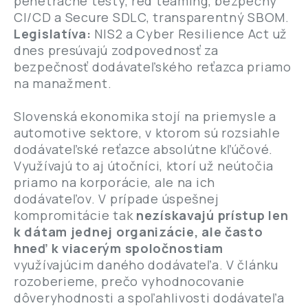
penetračné testy, red teaming, bezpečný
CI/CD a Secure SDLC, transparentný SBOM.
Legislatíva:
NIS2 a Cyber Resilience Act už
dnes presúvajú zodpovednosť za
bezpečnosť dodávateľského reťazca priamo
na manažment.
Slovenská ekonomika stojí na priemysle a
automotive sektore, v ktorom sú rozsiahle
dodávateľské reťazce absolútne kľúčové.
Využívajú to aj útočníci, ktorí už neútočia
priamo na korporácie, ale na ich
dodávateľov. V prípade úspešnej
kompromitácie tak
nezískavajú prístup len
k dátam jednej organizácie, ale často
hneď k viacerým spoločnostiam
využívajúcim daného dodávateľa. V článku
rozoberieme, prečo vyhodnocovanie
dôveryhodnosti a spoľahlivosti dodávateľa