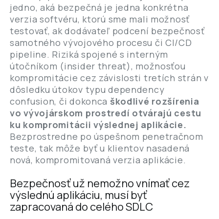
jedno, aká bezpečná je jedna konkrétna
verzia softvéru, ktorú sme mali možnosť
testovať, ak dodávateľ podcení bezpečnosť
samotného vývojového procesu či CI/CD
pipeline. Riziká spojené s interným
útočníkom (insider threat), možnosťou
kompromitácie cez závislosti tretích strán v
dôsledku útokov typu dependency
confusion, či dokonca
škodlivé rozšírenia
vo vývojárskom prostredí otvárajú cestu
ku kompromitácii výslednej aplikácie.
Bezprostredne po úspešnom penetračnom
teste, tak môže byť u klientov nasadená
nová, kompromitovaná verzia aplikácie.
Bezpečnosť už nemožno vnímať cez
výslednú aplikáciu, musí byť
zapracovaná do celého SDLC