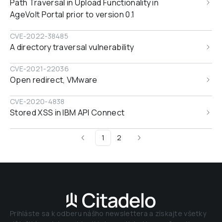
Path Traversal in Upload Functionality in 
AgeVolt Portal prior to version 0.1
CVE-2022-38485
A directory traversal vulnerability
CVE-2021-22036
Open redirect, VMware
CVE-2020-4838
Stored XSS in IBM API Connect
1
2
Prihláste sa k odberu nášho newslettera a získajte všetky 