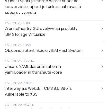
V Unblu Spark je možné nahrať súbor do 
konverzácie, aj keď je funkcia nahrávania 
súborov vypnutá
CVE-2025-0160
Zraniteľnosti v GUI ovplyvňujú produkty 
IBM Storage Virtualize
CVE-2025-0159
Obídenie autentifikácie v IBM FlashSystem
CVE-2023-47204
Unsafe YAML deserialization in 
yaml.Loader in transmute-core
CVE-2022-37830
Interway a.s WebJET CMS 8.6.896 is 
vulnerable to XSS
CVE-2022-38484