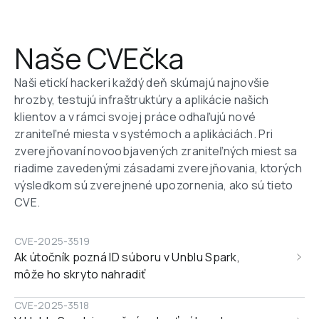
Naše CVEčka
Naši etickí hackeri každý deň skúmajú najnovšie 
hrozby, testujú infraštruktúry a aplikácie našich 
klientov a v rámci svojej práce odhaľujú nové 
zraniteľné miesta v systémoch a aplikáciách. Pri 
zverejňovaní novoobjavených zraniteľných miest sa 
riadime zavedenými zásadami zverejňovania, ktorých 
výsledkom sú zverejnené upozornenia, ako sú tieto 
CVE.
CVE-2025-3519
Ak útočník pozná ID súboru v Unblu Spark, 
môže ho skryto nahradiť
CVE-2025-3518