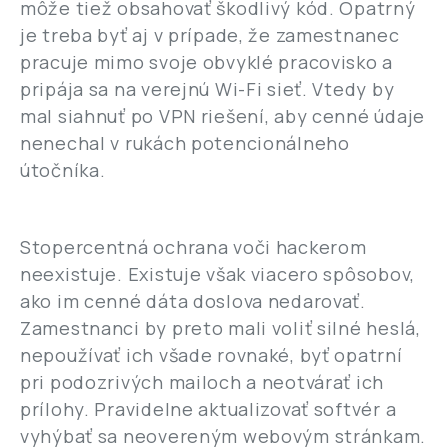
môže tiež obsahovať škodlivý kód. Opatrný
je treba byť aj v prípade, že zamestnanec
pracuje mimo svoje obvyklé pracovisko a
pripája sa na verejnú Wi-Fi sieť. Vtedy by
mal siahnuť po VPN riešení, aby cenné údaje
nenechal v rukách potencionálneho
útočníka.
Stopercentná ochrana voči hackerom
neexistuje. Existuje však viacero spôsobov,
ako im cenné dáta doslova nedarovať.
Zamestnanci by preto mali voliť silné heslá,
nepoužívať ich všade rovnaké, byť opatrní
pri podozrivých mailoch a neotvárať ich
prílohy. Pravidelne aktualizovať softvér a
vyhýbať sa neovereným webovým stránkam.