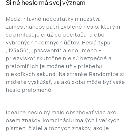
Silné heslo má svoj význam
Medzi hlavné nedostatky množstva
zamestnancov patrí zvolené heslo, ktorým
sa prihlasujú či už do počítača, alebo
vybraných firemných účtov. Heslá typu
„123456“, „password“ alebo „meno +
priezvisko“ skutočne nie sú bezpečné a
prelomiť ich je možné už v priebehu
niekoľkých sekúnd. Na stránke Randomize si
môžete vyskúšať, za akú dobu môže byť vaše
heslo prelomené.
Ideálne heslo by malo obsahovať viac ako
osem znakov, kombináciu malých i veľkých
písmen, čísiel a rôznych znakov, ako je