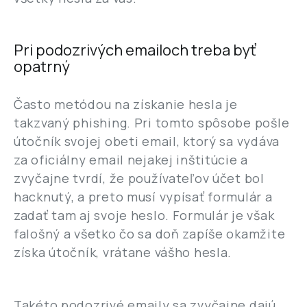
Pri podozrivých emailoch treba byť
opatrný
Často metódou na získanie hesla je
takzvaný phishing. Pri tomto spôsobe pošle
útočník svojej obeti email, ktorý sa vydáva
za oficiálny email nejakej inštitúcie a
zvyčajne tvrdí, že používateľov účet bol
hacknutý, a preto musí vypísať formulár a
zadať tam aj svoje heslo. Formulár je však
falošný a všetko čo sa doň zapíše okamžite
získa útočník, vrátane vášho hesla.
Takéto podozrivé emaily sa zvyčajne dajú