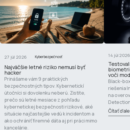
14 júl 202
27 júl 2026
Kyberbezpečnosť
Testoval
Najväčšie letné riziko nemusí byť 
biometri
hacker
voči mo
Prinášame vám 9 praktických 
Black-bo
bezpečnostných tipov. Kybernetickí 
riešenia 
útočníci si dovolenku neberú. Zistite, 
na overov
prečo sú letné mesiace z pohľadu 
Detectio
kybernetickej bezpečnosti rizikové, aké 
Čítať ďale
situácie najčastejšie vedú k incidentom a 
ako ochrániť firemné dáta aj pri práci mimo 
kancelárie.