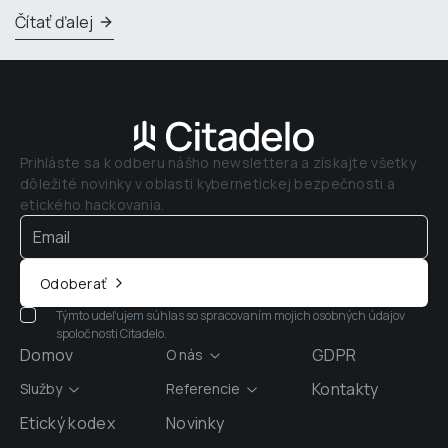
Čítať ďalej
Prihláste sa k odberu nášho newslettera a získajte všetky 
dôležité novinky v oblasti kybernetickej bezpečnosti a 
etického hackovania.
Odoberať
Týmto udeľujem súhlas so spracovaním mojich osobných údajov
spoločnosti Citadelo.
Domov
GDPR
O nás
Kontakty
Služby
Referencie
Etický kodex
Novinky