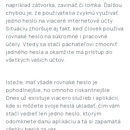
napríklad zátvorka, zavináč či lomka. Ďalšou
chybou je, že používatelia zvyknú využívať
jedno heslo na viaceré internetové účty.
Situáciu zhoršuje aj fakt, keď človek používa
rovnaké heslo na súkromné i pracovné
účely. Vtedy sa stačí páchateľovi zmocniť
jedného hesla a okamžite má prístup do
všetkých vašich účtov.
Isteže, mať všade rovnaké heslo je
pohodlnejšie, no omnoho riskantnejšie.
Dnes už existuje viacero služieb i aplikácií,
kde si môžete svoje heslá ukladať, čím vám
stačí vedieť len jedno heslo, ktorým
odomknete danú aplikáciu a tá si zapamätá
všetky heslá za vás.