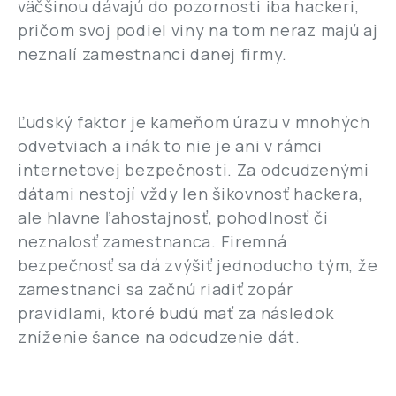
väčšinou dávajú do pozornosti iba hackeri,
pričom svoj podiel viny na tom neraz majú aj
neznalí zamestnanci danej firmy.
Ľudský faktor je kameňom úrazu v mnohých
odvetviach a inák to nie je ani v rámci
internetovej bezpečnosti. Za odcudzenými
dátami nestojí vždy len šikovnosť hackera,
ale hlavne ľahostajnosť, pohodlnosť či
neznalosť zamestnanca. Firemná
bezpečnosť sa dá zvýšiť jednoducho tým, že
zamestnanci sa začnú riadiť zopár
pravidlami, ktoré budú mať za následok
zníženie šance na odcudzenie dát.