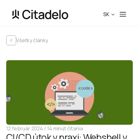
SK
Všetky články
12 február 2024
 /
14 minút čítania
CI/CD útok v praxi: Webshell v 