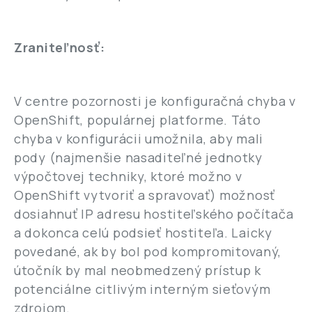
Zraniteľnosť:
V centre pozornosti je konfiguračná chyba v
OpenShift, populárnej platforme. Táto
chyba v konfigurácii umožnila, aby mali
pody (najmenšie nasaditeľné jednotky
výpočtovej techniky, ktoré možno v
OpenShift vytvoriť a spravovať) možnosť
dosiahnuť IP adresu hostiteľského počítača
a dokonca celú podsieť hostiteľa. Laicky
povedané, ak by bol pod kompromitovaný,
útočník by mal neobmedzený prístup k
potenciálne citlivým interným sieťovým
zdrojom.