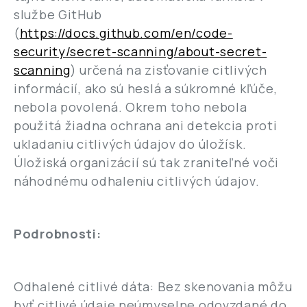
službe GitHub
(
https://docs.github.com/en/code-
security/secret-scanning/about-secret-
scanning
) určená na zisťovanie citlivých
informácií, ako sú heslá a súkromné kľúče,
nebola povolená. Okrem toho nebola
použitá žiadna ochrana ani detekcia proti
ukladaniu citlivých údajov do úložísk.
Úložiská organizácií sú tak zraniteľné voči
náhodnému odhaleniu citlivých údajov.
Podrobnosti:
Odhalené citlivé dáta: Bez skenovania môžu
byť citlivé údaje neúmyselne odovzdané do