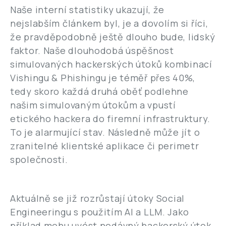
Naše interní statistiky ukazují, že
nejslabším článkem byl, je a dovolím si říci,
že pravděpodobně ještě dlouho bude, lidský
faktor. Naše dlouhodobá úspěšnost
simulovaných hackerských útoků kombinací
Vishingu & Phishingu je téměř přes 40%,
tedy skoro každá druhá oběť podlehne
našim simulovaným útokům a vpustí
etického hackera do firemní infrastruktury.
To je alarmující stav. Následně může jít o
zranitelné klientské aplikace či perimetr
společnosti.
Aktuálně se již rozrůstají útoky Social
Engineeringu s použitím AI a LLM. Jako
příklad mohu uvést nedávný hackerský útok,