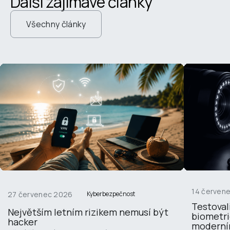
Další zajímavé články
Všechny články
14 červen
27 červenec 2026
Kyberbezpečnost
Testoval
Největším letním rizikem nemusí být 
biometri
hacker
moderní