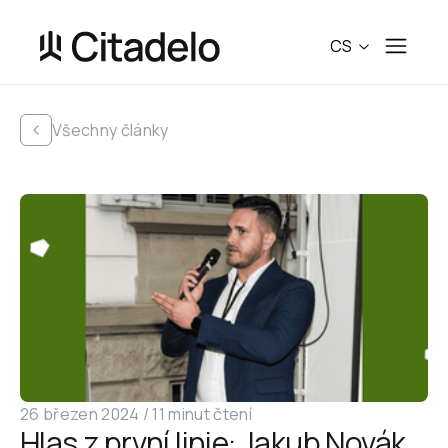
CS
Všechny články
26 březen 2024
 /
11 minut čtení
Hlas z první linie: Jakub Novák 