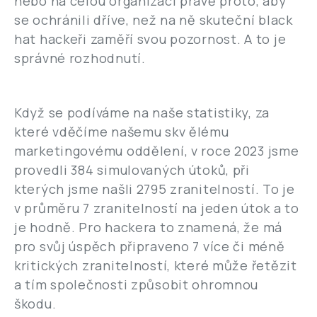
nebo na celou organizaci právě proto, aby
se ochránili dříve, než na ně skuteční black
hat hackeři zaměří svou pozornost. A to je
správné rozhodnutí.
Když se podíváme na naše statistiky, za
které vděčíme našemu skv ělému
marketingovému oddělení, v roce 2023 jsme
provedli 384 simulovaných útoků, při
kterých jsme našli 2795 zranitelností. To je
v průměru 7 zranitelností na jeden útok a to
je hodně. Pro hackera to znamená, že má
pro svůj úspěch připraveno 7 více či méně
kritických zranitelností, které může řetězit
a tím společnosti způsobit ohromnou
škodu.