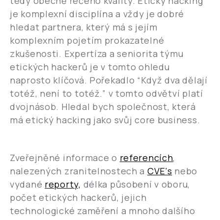
tedy obecně řečeno kvality. Etický hacking
je komplexní disciplína a vždy je dobré
hledat partnera, který má s jejím
komplexním pojetím prokazatelné
zkušenosti. Expertíza a seniorita týmu
etických hackerů je v tomto ohledu
naprosto klíčová. Pořekadlo “Když dva dělají
totéž, není to totéž.” v tomto odvětví platí
dvojnásob. Hledal bych společnost, která
má etický hacking jako svůj core business.
Zveřejněné informace o
referencích
,
nalezených zranitelnostech a
CVE's
nebo
vydané
reporty,
délka působení v oboru,
počet etických hackerů, jejich
technologické zaměření a mnoho dalšího