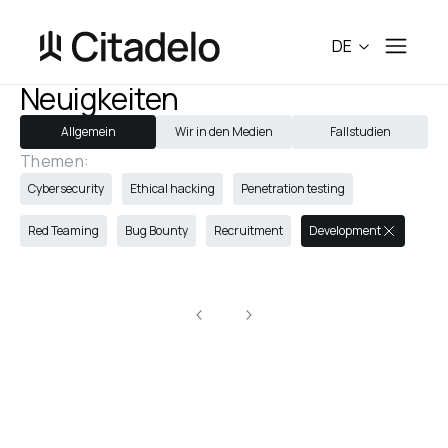
DE
Neuigkeiten
Allgemein
Wir in den Medien
Fallstudien
Themen:
Cybersecurity
Ethical hacking
Penetration testing
Red Teaming
Bug Bounty
Recruitment
Development