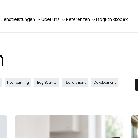
Dienstleistungen
Über uns
Referenzen
Blog
Ethikkodex
n
Red Teaming
Bug Bounty
Recruitment
Development