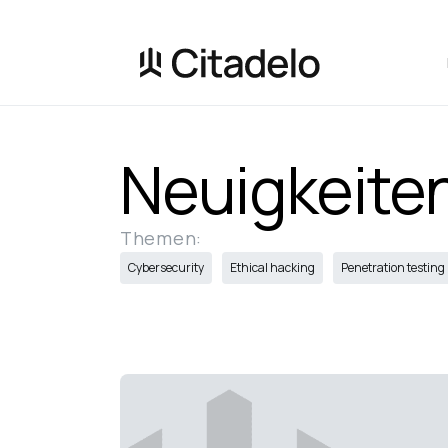
Neuigkeite
Themen:
Cybersecurity
Ethical hacking
Penetration testing