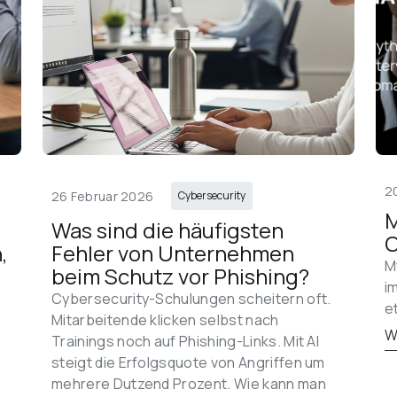
2
26 Februar 2026
Cybersecurity
M
Was sind die häufigsten 
C
, 
Fehler von Unternehmen 
M
 
beim Schutz vor Phishing?
i
Cybersecurity-Schulungen scheitern oft. 
e
Mitarbeitende klicken selbst nach 
W
Trainings noch auf Phishing-Links. Mit AI 
steigt die Erfolgsquote von Angriffen um 
mehrere Dutzend Prozent. Wie kann man 