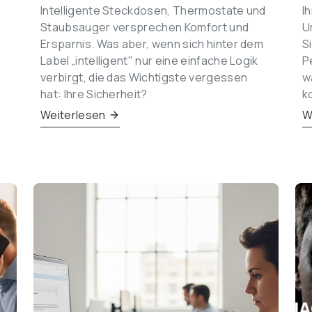
Intelligente Steckdosen, Thermostate und 
I
Staubsauger versprechen Komfort und 
U
Ersparnis. Was aber, wenn sich hinter dem 
S
Label „intelligent" nur eine einfache Logik 
P
verbirgt, die das Wichtigste vergessen 
w
hat: Ihre Sicherheit?
k
Weiterlesen
W